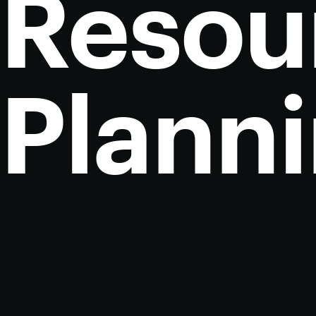
Resou
Plann