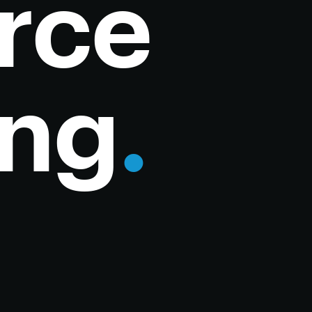
rce
ing
.