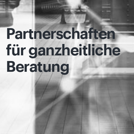
Partner­schaften
für ganz­heit­liche
Beratung