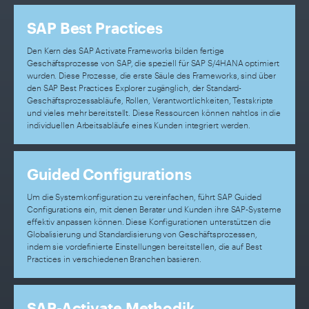
SAP Best Practices
Den Kern des SAP Activate Frameworks bilden fertige
Geschäftsprozesse von SAP, die speziell für SAP S/4HANA optimiert
wurden. Diese Prozesse, die erste Säule des Frameworks, sind über
den SAP Best Practices Explorer zugänglich, der Standard-
Geschäftsprozessabläufe, Rollen, Verantwortlichkeiten, Testskripte
und vieles mehr bereitstellt. Diese Ressourcen können nahtlos in die
individuellen Arbeitsabläufe eines Kunden integriert werden.
Guided Configurations
Um die Systemkonfiguration zu vereinfachen, führt SAP Guided
Configurations ein, mit denen Berater und Kunden ihre SAP-Systeme
effektiv anpassen können. Diese Konfigurationen unterstützen die
Globalisierung und Standardisierung von Geschäftsprozessen,
indem sie vordefinierte Einstellungen bereitstellen, die auf Best
Practices in verschiedenen Branchen basieren.
SAP-Activate Methodik