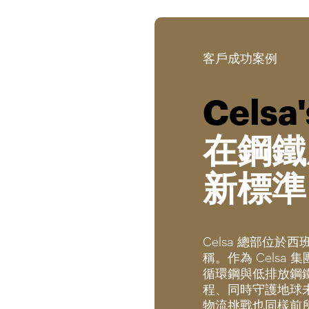
客戶成功案例
Celsa'
在鋼鐵
新標準
Celsa 總部位
稱。作為 Celsa 
循環鋼與低排放鋼
程、同時守護地球
物流挑戰也同樣前