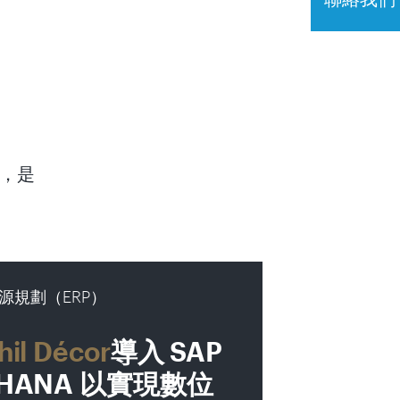
識，是
源規劃（ERP）
hil Décor
導入 SAP
4HANA 以實現數位