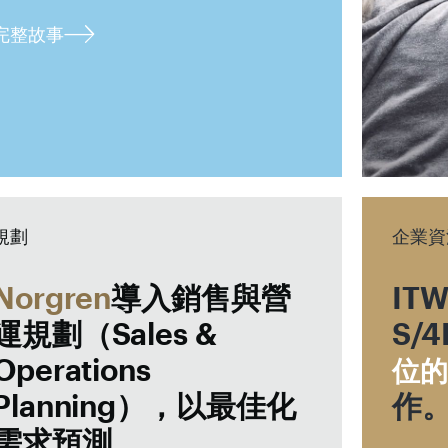
完整故事
規劃
企業資
Norgren
導入銷售與營
IT
運規劃（Sales &
S/
Operations
位的
Planning），以最佳化
作
需求預測。