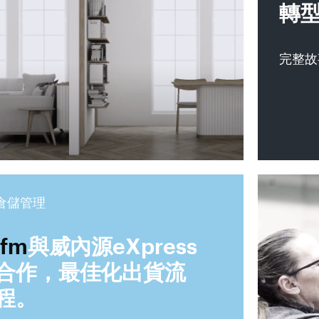
轉
完整故
倉儲管理
ifm
與威內源eXpress
合作，最佳化出貨流
程。