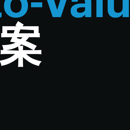
to-Val
案