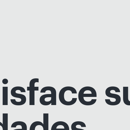
tisface s
dades