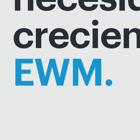
crecie
EWM.