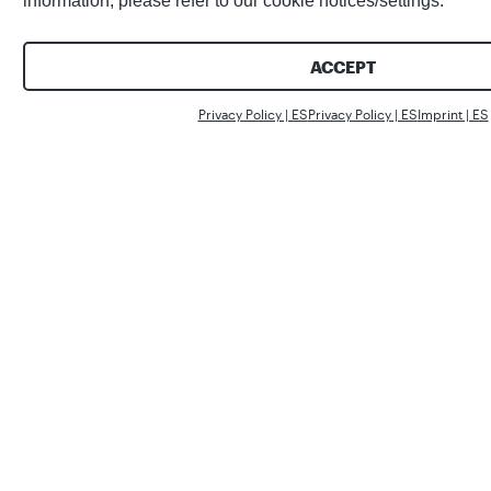
information, please refer to our cookie notices/settings.
ACCEPT
Gracias a la innovación continua, la
Privacy Policy | ES
Privacy Policy | ES
Imprint | ES
automatización de todo el proceso
ayudará a ahorrar más del 80% de la
mano de obra (unas 30 personas), más
del 50% de la superficie de
almacenamiento (unos 2.700 metros
cuadrados) y más del 30% del coste (1,1
millones de dólares).
Aprovechar el poder de
los