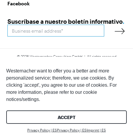
Facebook
Suscríbase a nuestro boletín informativo
.
© 2026 Westernacher Consulting GmbH | All rights reserved
Declaración de accesibilidad
Aviso legal
Política de privacidad
Whistleblower
Westernacher want to offer you a better and more
personalized service; therefore, we use cookies. By
clicking 'accept', you agree to our use of cookies. For
more information, please refer to our cookie
notices/settings.
ACCEPT
Contáctenos
Privacy Policy | ES
Privacy Policy | ES
Imprint | ES