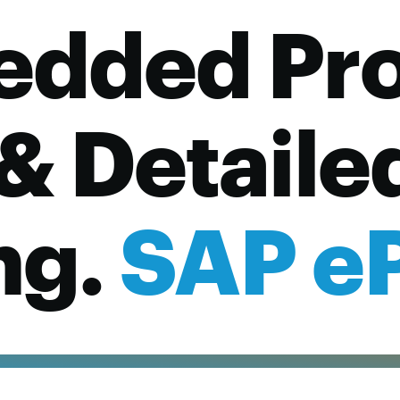
dded Pro
& Detaile
ng.
SAP e