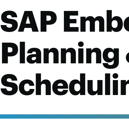
SAP Embe
Planning 
Scheduli