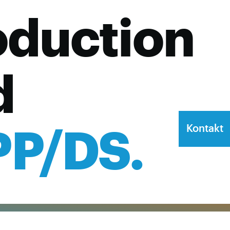
duction
d
PP/DS.
Kontakt