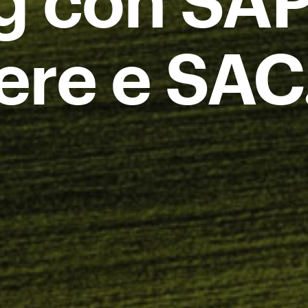
g con SA
ere e SAC