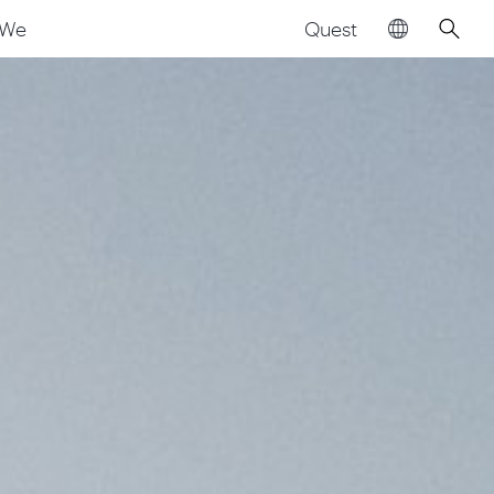
Quest
We