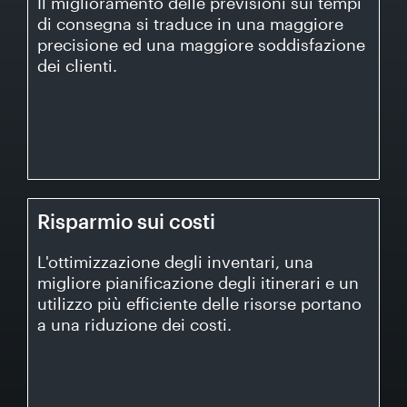
cliente
Il miglioramento delle previsioni sui tempi
di consegna si traduce in una maggiore
precisione ed una maggiore soddisfazione
Il miglioramento delle previsioni sui tempi di consegna si
dei clienti.
traduce in una maggiore precisione ed una maggiore
soddisfazione dei clienti.
Risparmio sui costi
Risparmio sui costi
L'ottimizzazione degli inventari, una
L'ottimizzazione degli inventari, una migliore
migliore pianificazione degli itinerari e un
pianificazione degli itinerari e un utilizzo più efficiente
utilizzo più efficiente delle risorse portano
delle risorse portano a una riduzione dei costi.
a una riduzione dei costi.