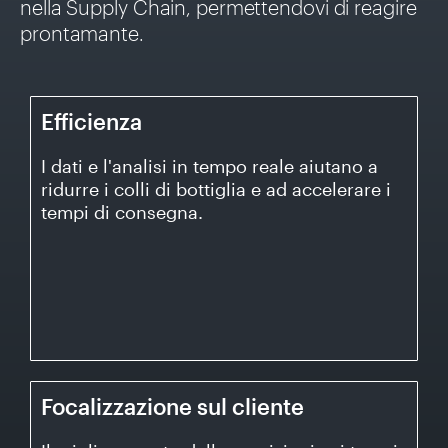
nella Supply Chain, permettendovi di reagire
prontamante.
Efficienza
Efficienza
I dati e l'analisi in tempo reale aiutano a
I dati e l'analisi in tempo reale aiutano a ridurre i colli di
ridurre i colli di bottiglia e ad accelerare i
bottiglia e ad accelerare i tempi di consegna.
tempi di consegna.
Focalizzazione sul
Focalizzazione sul cliente