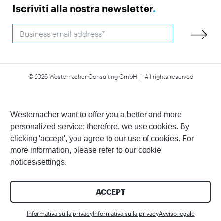
Iscriviti alla nostra newsletter
.
© 2026 Westernacher Consulting GmbH | All rights reserved
Dichiarazione di accessibilità
Avviso legale
Informativa sulla
Whistleblower
privacy
Westernacher want to offer you a better and more
personalized service; therefore, we use cookies. By
clicking 'accept', you agree to our use of cookies. For
more information, please refer to our cookie
notices/settings.
ACCEPT
Cont
Informativa sulla privacy
Informativa sulla privacy
Avviso legale