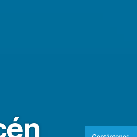
cén
Contáctenos