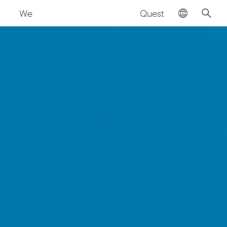
Quest
We