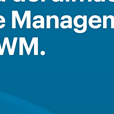
e Manage
EWM
.