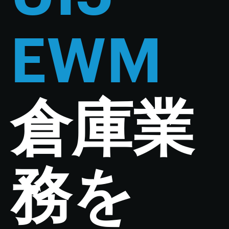
EWM
倉庫業
務を