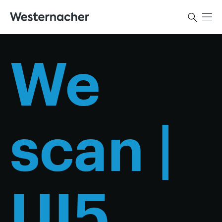
We
scan |
UI5