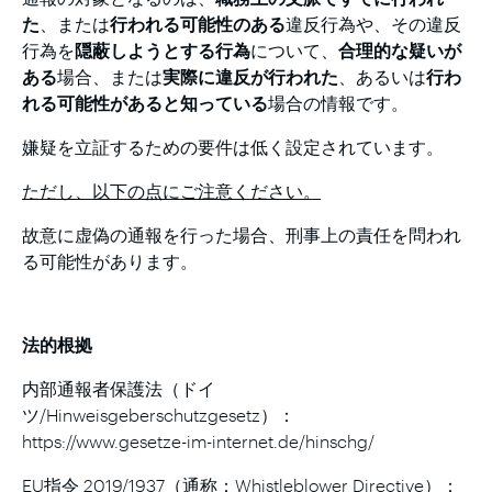
た
、または
行われる可能性のある
違反行為や、その違反
行為を
隠蔽しようとする行為
について、
合理的な疑いが
ある
場合、または
実際に違反が行われた
、あるいは
行わ
れる可能性があると知っている
場合の情報です。
嫌疑を立証するための要件は低く設定されています。
ただし、以下の点にご注意ください。
故意に虚偽の通報を行った場合、刑事上の責任を問われ
る可能性があります。
法的根拠
内部通報者保護法（ドイ
ツ/Hinweisgeberschutzgesetz）：
https://www.gesetze-im-internet.de/hinschg/
EU指令 2019/1937（通称：Whistleblower Directive）：