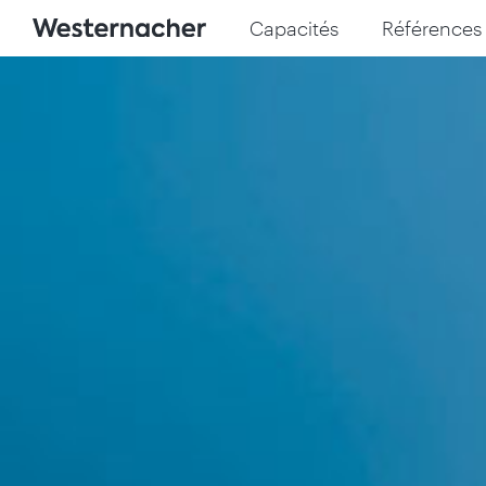
Capacités
Références