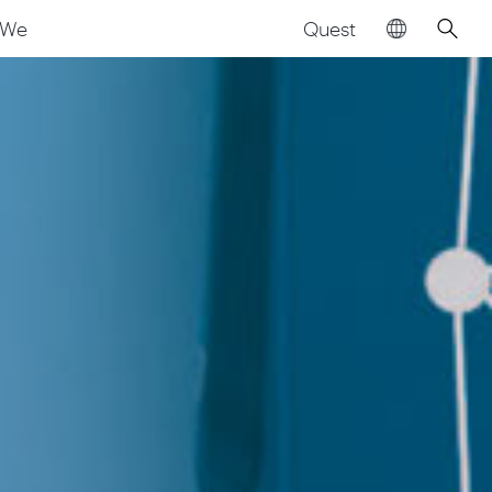
Quest
We