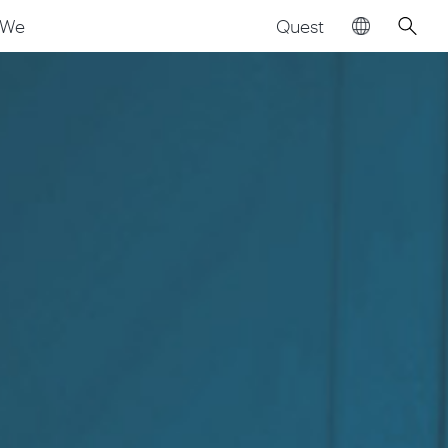
Quest
We