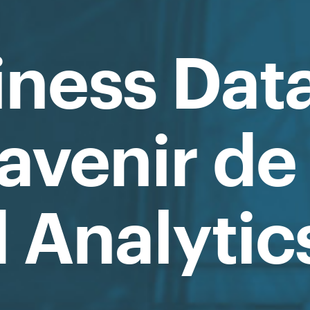
iness Dat
'avenir d
 Analytic