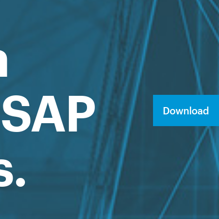
a
e SAP
Download
s.