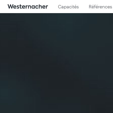
Capacités
Références