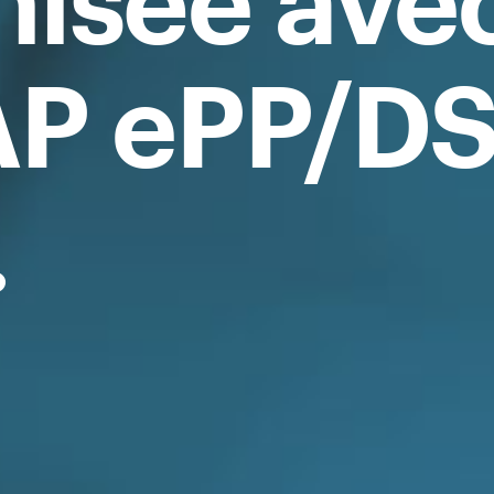
nisée ave
AP ePP/DS
.