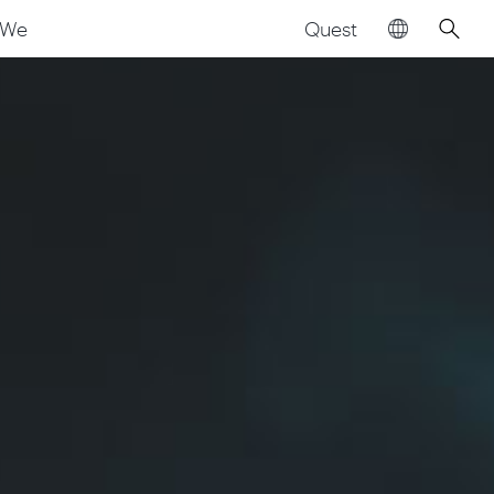
Quest
We