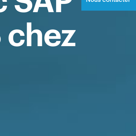
c SAP
 chez