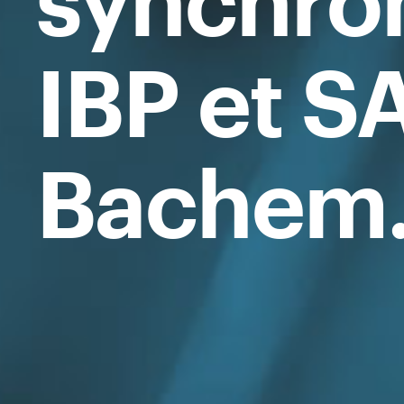
synchro
IBP et S
Bachem