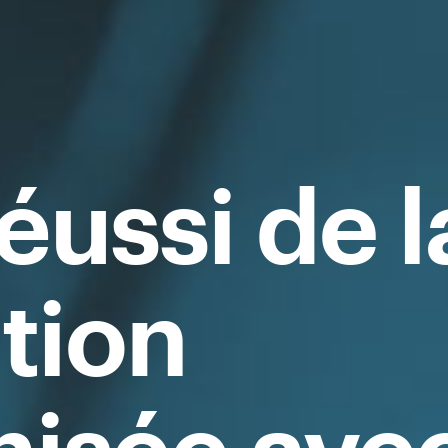
éussi de l
ation