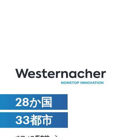
28か国
33都市