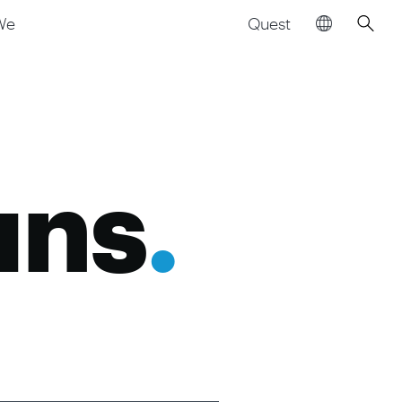
Quest
We
uns
.