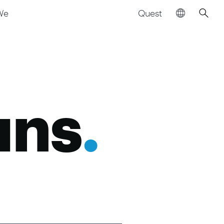
Quest
We
uns
.